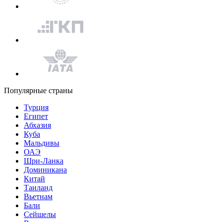
Популярные страны
Турция
Египет
Абхазия
Куба
Мальдивы
ОАЭ
Шри-Ланка
Доминикана
Китай
Таиланд
Вьетнам
Бали
Сейшелы