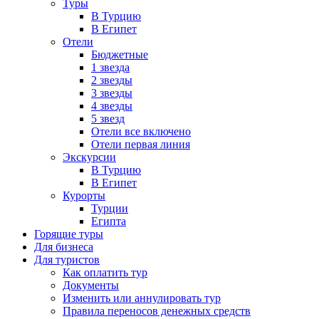
Туры
В Турцию
В Египет
Отели
Бюджетные
1 звезда
2 звезды
3 звезды
4 звезды
5 звезд
Отели все включено
Отели первая линия
Экскурсии
В Турцию
В Египет
Курорты
Турции
Египта
Горящие туры
Для бизнеса
Для туристов
Как оплатить тур
Документы
Изменить или аннулировать тур
Правила переносов денежных средств