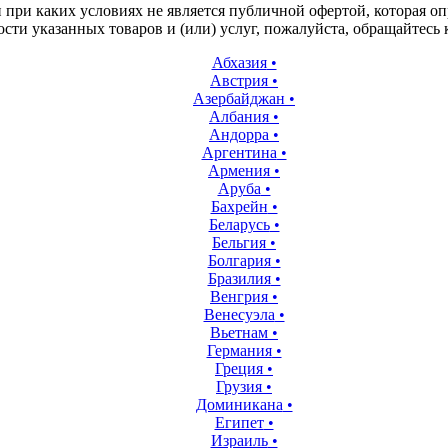
ри каких условиях не является публичной офертой, которая опр
ти указанных товаров и (или) услуг, пожалуйста, обращайтесь
Абхазия
•
Австрия
•
Азербайджан
•
Албания
•
Андорра
•
Аргентина
•
Армения
•
Аруба
•
Бахрейн
•
Беларусь
•
Бельгия
•
Болгария
•
Бразилия
•
Венгрия
•
Венесуэла
•
Вьетнам
•
Германия
•
Греция
•
Грузия
•
Доминикана
•
Египет
•
Израиль
•