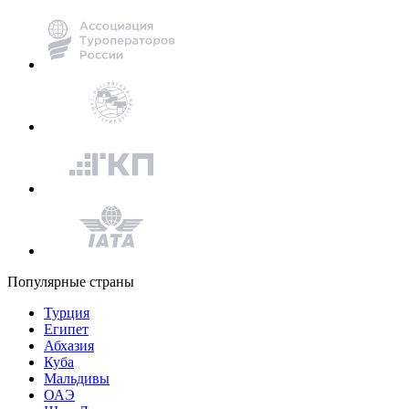
Популярные страны
Турция
Египет
Абхазия
Куба
Мальдивы
ОАЭ