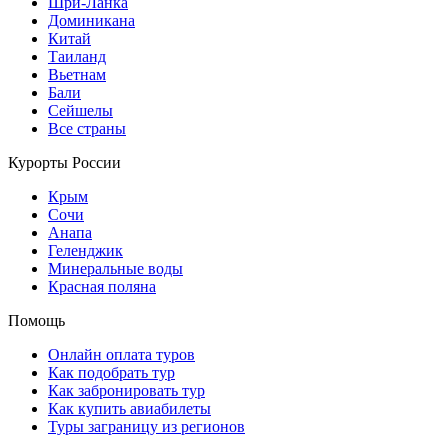
Шри-Ланка
Доминикана
Китай
Таиланд
Вьетнам
Бали
Сейшелы
Все страны
Курорты России
Крым
Сочи
Анапа
Геленджик
Минеральные воды
Красная поляна
Помощь
Онлайн оплата туров
Как подобрать тур
Как забронировать тур
Как купить авиабилеты
Туры заграницу из регионов