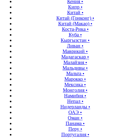
Кения
•
Кипр
•
Китай
•
Китай (Гонконг)
•
Китай (Макао)
•
Коста-Рика
•
Куба
•
Кыргызстан
•
Ливан
•
Маврикий
•
Мадагаскар
•
Малайзия
•
Мальдивы
•
Мальта
•
Марокко
•
Мексика
•
Монголия
•
Намибия
•
Непал
•
Нидерланды
•
ОАЭ
•
Оман
•
Панама
•
Перу
•
Португалия
•