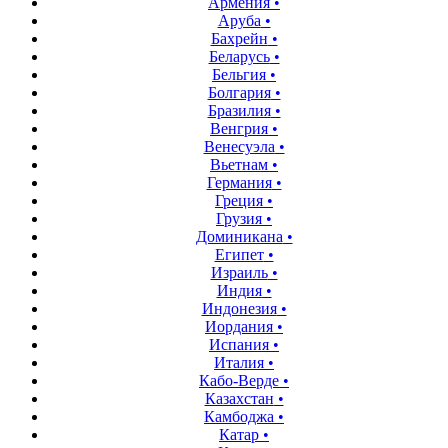
Армения
•
Аруба
•
Бахрейн
•
Беларусь
•
Бельгия
•
Болгария
•
Бразилия
•
Венгрия
•
Венесуэла
•
Вьетнам
•
Германия
•
Греция
•
Грузия
•
Доминикана
•
Египет
•
Израиль
•
Индия
•
Индонезия
•
Иордания
•
Испания
•
Италия
•
Кабо-Верде
•
Казахстан
•
Камбоджа
•
Катар
•