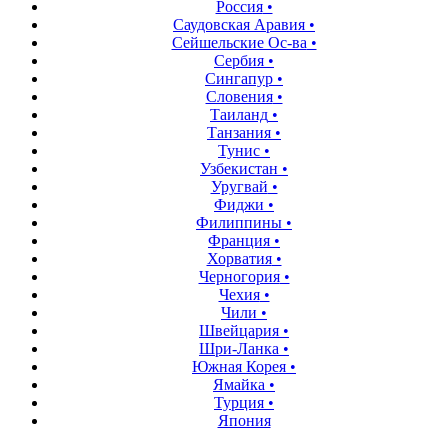
Россия
•
Саудовская Аравия
•
Сейшельские Оc-ва
•
Сербия
•
Сингапур
•
Словения
•
Таиланд
•
Танзания
•
Тунис
•
Узбекистан
•
Уругвай
•
Фиджи
•
Филиппины
•
Франция
•
Хорватия
•
Черногория
•
Чехия
•
Чили
•
Швейцария
•
Шри-Ланка
•
Южная Корея
•
Ямайка
•
Турция
•
Япония