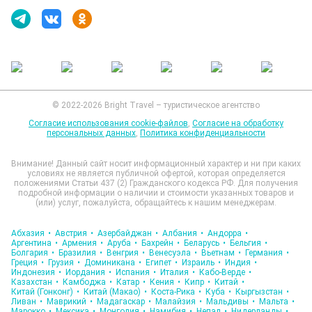
© 2022-2026 Bright Travel – туристическое агентство
Согласие использования cookie-файлов
,
Согласие на обработку
персональных данных
,
Политика конфиденциальности
Внимание! Данный сайт носит информационный характер и ни при каких
условиях не является публичной офертой, которая определяется
положениями Статьи 437 (2) Гражданского кодекса РФ. Для получения
подробной информации о наличии и стоимости указанных товаров и
(или) услуг, пожалуйста, обращайтесь к нашим менеджерам.
Абхазия
•
Австрия
•
Азербайджан
•
Албания
•
Андорра
•
Аргентина
•
Армения
•
Аруба
•
Бахрейн
•
Беларусь
•
Бельгия
•
Болгария
•
Бразилия
•
Венгрия
•
Венесуэла
•
Вьетнам
•
Германия
•
Греция
•
Грузия
•
Доминикана
•
Египет
•
Израиль
•
Индия
•
Индонезия
•
Иордания
•
Испания
•
Италия
•
Кабо-Верде
•
Казахстан
•
Камбоджа
•
Катар
•
Кения
•
Кипр
•
Китай
•
Китай (Гонконг)
•
Китай (Макао)
•
Коста-Рика
•
Куба
•
Кыргызстан
•
Ливан
•
Маврикий
•
Мадагаскар
•
Малайзия
•
Мальдивы
•
Мальта
•
Марокко
•
Мексика
•
Монголия
•
Намибия
•
Непал
•
Нидерланды
•