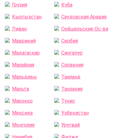
Грузия
Куба
Кыргызстан
Саудовская Аравия
Ливан
Сейшельские Оc-ва
Маврикий
Сербия
Мадагаскар
Сингапур
Малайзия
Словения
Мальдивы
Таиланд
Мальта
Танзания
Марокко
Тунис
Мексика
Узбекистан
Монголия
Уругвай
Намибия
Фиджи