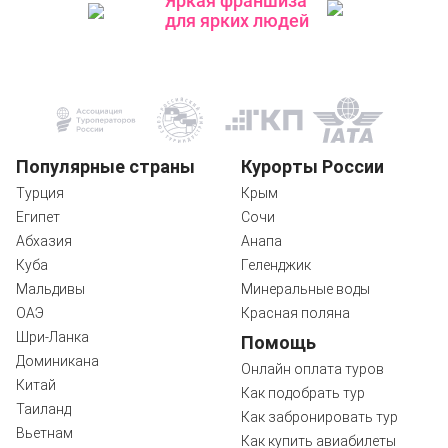
Яркая франшиза
для ярких людей
Популярные страны
Курорты России
Турция
Крым
Египет
Сочи
Абхазия
Анапа
Куба
Геленджик
Мальдивы
Минеральные воды
ОАЭ
Красная поляна
Шри-Ланка
Помощь
Доминикана
Онлайн оплата туров
Китай
Как подобрать тур
Таиланд
Как забронировать тур
Вьетнам
Как купить авиабилеты